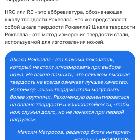
HRC или RC - это аббревиатура, обозначающая
шкалу твердости Роквелла. Что же представляет
собой шкала твердости Роквелла? Шкала твердости
Роквелла - это метод измерения твердости стали,
используемой для изготовления ножей.
Шкала Роквелла - это важный показатель,
который не стоит игнорировать при выборе
ножа. Но важно помнить, что слишком высокая
твердость не всегда означает лучшее качество.
Например, очень твердые стали могут быть
более хрупкими. Рекомендую ориентироваться
на баланс твердости и износостойкости, чтобы
нож служил долго, но не ломался при первой
нагрузке».
Максим Матросов
, редактор блога интернет-
магазина «НОЖИКОВ»