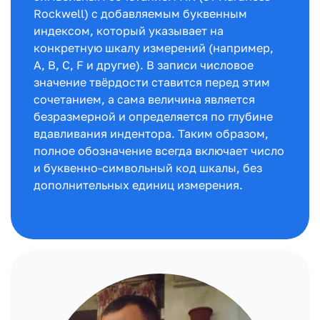
Rockwell) с добавляемым буквенным
индексом, который указывает на
конкретную шкалу измерений (например,
A, B, C, F и другие). В записи числовое
значение твёрдости ставится перед этим
сочетанием, а сама величина является
безразмерной и определяется по глубине
вдавливания индентора. Таким образом,
полное обозначение всегда включает число
и буквенно-символьный код шкалы, без
дополнительных единиц измерения.