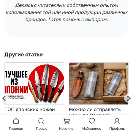
Делюсь с читателями собственным опытом
использования той или иной продукции различных
брендов. Готов помочь с выбором.
Другие статьи
ТОП японских ножей
Можно ли отправлять
ножи по России?
Японские ножи давно стали
Вы нашли идеальный клинок - и
эталоном качества, но за
тут всплывает странная
Главная
Поиск
Корзина
Избранное
Профиль
громкими названиями...
реальность:...